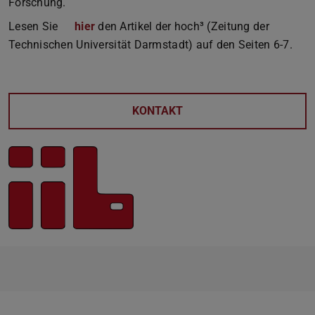
Forschung.
Lesen Sie
hier
(PDF-Datei)
(wird in neuem Tab geöffnet)
den Artikel der hoch³ (Zeitung der
Technischen Universität Darmstadt) auf den Seiten 6-7.
KONTAKT