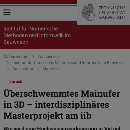
Menü öffnen
Institut für Numerische
Methoden und Informatik im
Bauwesen
Sie befinden sich hier:
TU Darmstadt
Fachbereich
Institut für Numerische Methoden und Informatik im Bauwesen
Das Institut
Aktuelles
zurück
Überschwemmtes Mainufer
in 3D – interdisziplinäres
Masterprojekt am iib
Wie wird eine Hochwasserevakuierung in Virtual