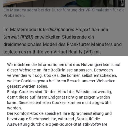
Ein Masterstudent bei der Durchführung der VR-Simulation für die
Probanden.
Im Mastermodul
Interdisziplinäres Projekt Bau und
Umwelt (IPBU)
entwickelten Studierende ein
dreidimensionales Modell des Frankfurter Mainufers und
testeten es mithilfe von Virtual Reality (VR) mit
Probanden aus dem Bachelorstudium. Ziel war es, das
Wir möchten die Informationen und das Nutzungserlebnis auf
Zusammenspiel von Infrastruktur, menschlichem
dieser Webseite an Ihre Bedürfnisse anpassen. Deswegen
Verhalten und digitalen Simulationsmethoden zu
verwenden wir sog. Cookies. Sie können selbst entscheiden,
welche Cookies genau bei Ihrem Besuch unserer Webseiten
erforschen. Das Projekt wurde gemeinsam von drei
gesetzt werden sollen.
Instituten betreut – dem Institut für Verkehrsplanung und
Einige Cookies sind für den Abruf der Website notwendig,
Verkehrstechnik (IVV), dem Institut für Statik und
damit diese auf Ihrem Endgerät richtig anzeigen werden
kann. Diese essentiellen Cookies können nicht abgewählt
Konstruktion (ISM+D) und dem Institut für Numerische
werden.
Methoden und Informatik im Bauwesen (
iib
).
Der Komfort-Cookie speichert Ihre Spracheinstellung und
bevorzugte Suchmaschine, während „Statistik“ die
Die Studierenden erhielten die Möglichkeit,
Auswertung durch die Open-Source-Statistik-Software